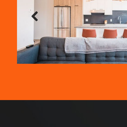
Previ
ous