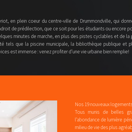
ériot, en plein coeur du centre-ville de Drummondville, qui donne
droit de prédilection, que ce soit pour les étudiants ou encore po
lques minutes de marche, en plus des pistes cyclables et de la ga
é tels que la piscine municipale, la bibliothèque publique et 
ices est immense : venez profiter d’une vie urbaine bien remplie!
Nos 19 nouveaux logements o
Tous munis de belles gr
l’abondance de lumière pénét
milieu de vie des plus agréa