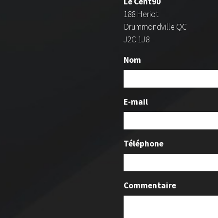
Le Cent90
188 Heriot
Drummondville QC
J2C 1J8
Nom
E-mail
Téléphone
Commentaire