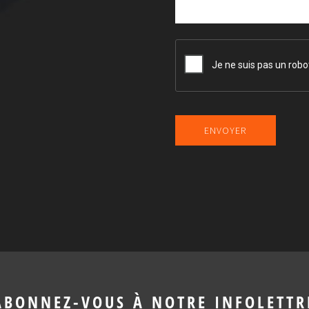
C
A
P
T
C
H
A
ABONNEZ-VOUS À NOTRE INFOLETTR